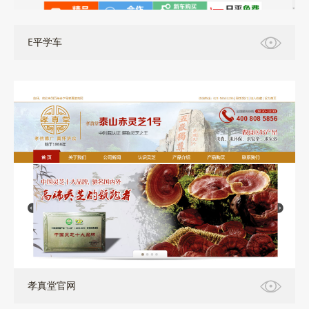
E平学车
孝真堂官网