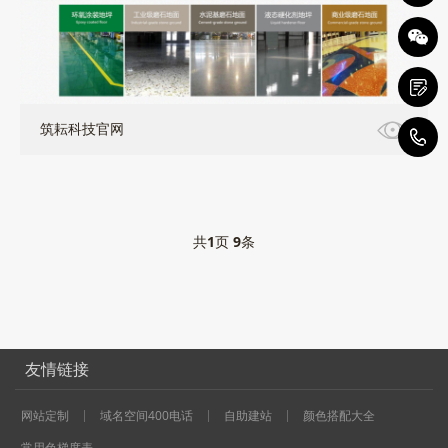
筑耘科技官网
0
共
1
页
9
条
友情链接
网站定制
域名空间400电话
自助建站
颜色搭配大全
常用色梯度表